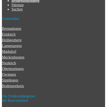
Bedienungshilfen
Sitemap
Suchen
Gemeinden
Bermatingen
Eriskirch
Heiligenberg
Langenargen
Markdorf
Meckenbeuren
Neukirch
Oberteuringen
Owingen
Sipplingen
Bodenseekreis
Die Fördermittelgeber
der Bauvorhaben