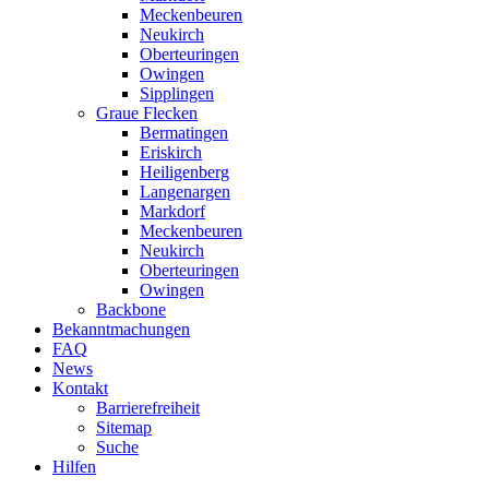
Meckenbeuren
Neukirch
Oberteuringen
Owingen
Sipplingen
Graue Flecken
Bermatingen
Eriskirch
Heiligenberg
Langenargen
Markdorf
Meckenbeuren
Neukirch
Oberteuringen
Owingen
Backbone
Bekanntmachungen
FAQ
News
Kontakt
Barrierefreiheit
Sitemap
Suche
Hilfen