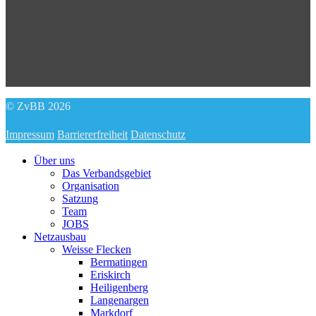
© ZvBB 2026
Impressum
Barriererfreiheit
Datenschutz
Über uns
Das Verbandsgebiet
Organisation
Satzung
Team
JOBS
Netzausbau
Weisse Flecken
Bermatingen
Eriskirch
Heiligenberg
Langenargen
Markdorf