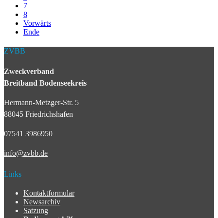
7
8
Vorwärts
Ende
ZVBB
Zweckverband
Breitband Bodenseekreis
Hermann-Metzger-Str. 5
88045 Friedrichshafen
07541 3986950
info@zvbb.de
Links
Kontaktformular
Newsarchiv
Satzung