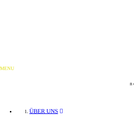
Ausbau weiße Flecken
zvbb
Netzausbau
MENU
Weisse Flecken
Informationen für betroffenen Grundstücksbesitzer und Anwohner in
FTTB Ausbau weiße und graue Flecken
ÜBER UNS
weisse Flecken
graue Flecken