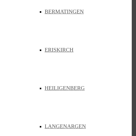
88045 Friedrichshafen
BERMATINGEN
07541 3986950
info@zvbb.de
Links
ERISKIRCH
Kontaktformular
Newsarchiv
Satzung
Bedienungshilfen
Sitemap
Suchen
HEILIGENBERG
Gemeinden
Bermatingen
Eriskirch
Heiligenberg
LANGENARGEN
Langenargen
Markdorf