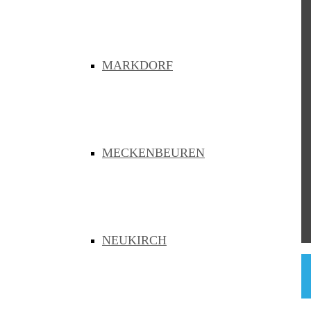
Meckenbeuren
Neukirch
Oberteuringen
Owingen
MARKDORF
Sipplingen
Bodenseekreis
Die Fördermittelgeber
der Bauvorhaben
MECKENBEUREN
NEUKIRCH
© ZvBB 2026
Impressum
Barriererfreiheit
Datenschutz