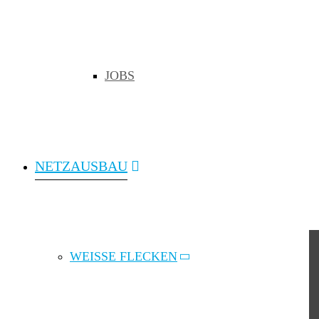
weisse Flecken
graue Flecken
JOBS
weisse Flecken
graue Flecken
weisse Flecken
graue Flecken
NETZAUSBAU
weisse Flecken
ZVBB
WEISSE FLECKEN
Zweckverband
Breitband Bodenseekreis
Hermann-Metzger-Str. 5