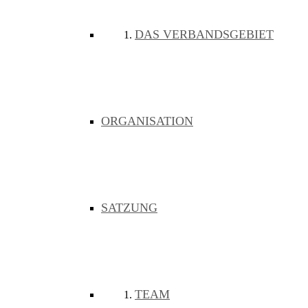
DAS VERBANDSGEBIET
weisse Flecken
graue Flecken
weisse Flecken
graue Flecken
ORGANISATION
weisse Flecken
graue Flecken
SATZUNG
weisse Flecken
graue Flecken
weisse Flecken
graue Flecken
TEAM