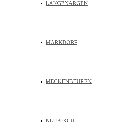
LANGENARGEN
MENU
MARKDORF
ÜBER UNS
DAS VERBANDSGEBIET
MECKENBEUREN
ORGANISATION
NEUKIRCH
SATZUNG