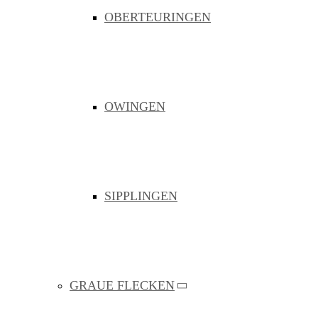
Über uns
OBERTEURINGEN
Das Verbandsgebiet
Organisation
Satzung
Team
JOBS
Netzausbau
Weisse Flecken
OWINGEN
Bermatingen
Eriskirch
Heiligenberg
Langenargen
Markdorf
Meckenbeuren
Neukirch
SIPPLINGEN
Oberteuringen
Owingen
Sipplingen
Graue Flecken
Bermatingen
Eriskirch
Heiligenberg
GRAUE FLECKEN
Langenargen
Markdorf
Meckenbeuren