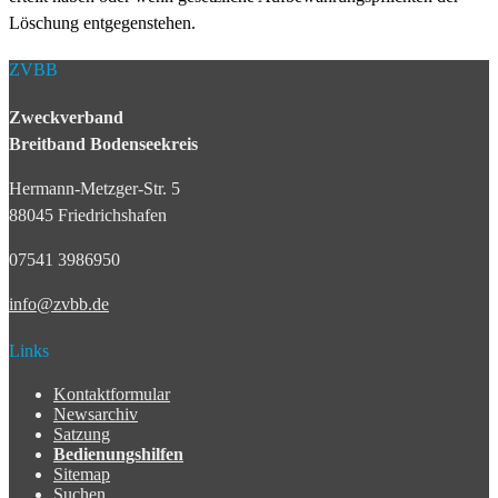
Löschung entgegenstehen.
ZVBB
Zweckverband
Breitband Bodenseekreis
Hermann-Metzger-Str. 5
88045 Friedrichshafen
07541 3986950
info@zvbb.de
Links
Kontaktformular
Newsarchiv
Satzung
Bedienungshilfen
Sitemap
Suchen