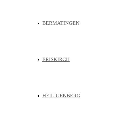
Bermatingen
Eriskirch
Heiligenberg
Langenargen
Markdorf
BERMATINGEN
Meckenbeuren
Neukirch
Oberteuringen
Owingen
Sipplingen
Graue Flecken
Bermatingen
ERISKIRCH
Eriskirch
Heiligenberg
Langenargen
Markdorf
Meckenbeuren
Neukirch
Oberteuringen
HEILIGENBERG
Owingen
Backbone
Bekanntmachungen
FAQ
News
Kontakt