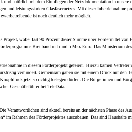
k und natürlich mit dem Einpflegen der Netzdokumentation in unsere eig
higen und leistungsstarken Glasfasernetzes. Mit dieser Inbetriebnahme p
ewerbetreibende ist noch deutlich mehr möglich.
s Projekt, wobei fast 90 Prozent dieser Summe über Fördermittel von
desförderprogramms Breitband mit rund 5 Mio. Euro. Das Ministerium 
etriebnahme in diesem Förderprojekt gefeiert. Hierzu kamen Vertrete
zfristig verhindert. Gemeinsam gaben sie mit einem Druck auf den Te
m Knopfdruck jetzt so richtig loslegen dürfen. Die Bürgerinnen und Bür
scher Geschäftsführer bei TeleData.
 Die Verantwortlichen sind aktuell bereits an der nächsten Phase des
cken“ im Rahmen des Förderprojektes auszubauen. Das sind Haushalte mit