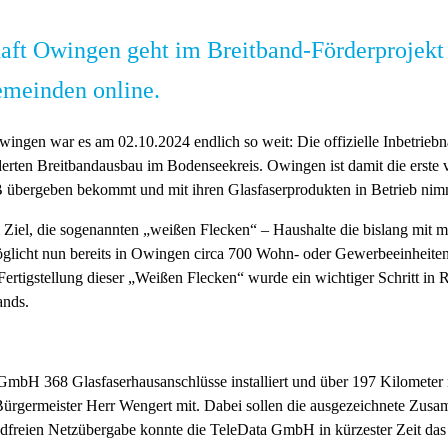
chaft Owingen geht im Breitband-Förderprojek
emeinden online.
ngen war es am 02.10.2024 endlich so weit: Die offizielle Inbetriebn
derten Breitbandausbau im Bodenseekreis. Owingen ist damit die erste
B übergeben bekommt und mit ihren Glasfaserprodukten in Betrieb nim
m Ziel, die sogenannten „weißen Flecken“ – Haushalte die bislang mit 
licht nun bereits in Owingen circa 700 Wohn- oder Gewerbeeinheiten a
tigstellung dieser „Weißen Flecken“ wurde ein wichtiger Schritt in Ri
ands.
bH 368 Glasfaserhausanschlüsse installiert und über 197 Kilometer neu
 Bürgermeister Herr Wengert mit. Dabei sollen die ausgezeichnete Zusam
dfreien Netzübergabe konnte die TeleData GmbH in kürzester Zeit das