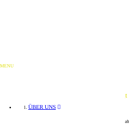
News im Detail
zvbb
News
MENU
News Detail
23.10.2024
Innovatives Glasfasernetz in Owingen bringt 
ÜBER UNS
Freudig drücken die Projektbeteiligten den symbolischen Inbetriebna
Geschäftsführer TeleData GmbH, Armin Walter.