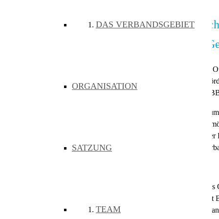
Es gibt einen Grund zu feiern: Mit der Orts
DAS VERBANDSGEBIET
Bodenseekreis (ZVBB) die erste von zehn G
Rund 24 Monate nach dem Spatenstich für den Breitbandausbau in Owi
Teil-Abschluss des Gesamtprojekts sowie einen Meilenstein im geför
ORGANISATION
Glasfasernetz als Netzbetreiber im Breitbandförderprojekt vom ZVB
Das Projekt, das auf modernster Glasfasertechnologie basiert, hat zu
millionenschwere von Bund und Land geförderte Ausbauprojekt ermög
deutlich schnelleren Zugang zum World Wide Web (www). „Mit der Fer
SATZUNG
getan“, freut sich Bernhard Schultes, Geschäftsführer des Zweckverb
Turboschneller Projektablauf für turboschnelles Internet
Über einen Zeitraum von 22 Monaten hat die Firma Leonhard Weiss Gm
herausfordernden Wetterbedingungen, hat uns wirklich erfreut“, teilt
TEAM
erfolgreichen und zügigen Abschluss geführt haben. Nach der einwan