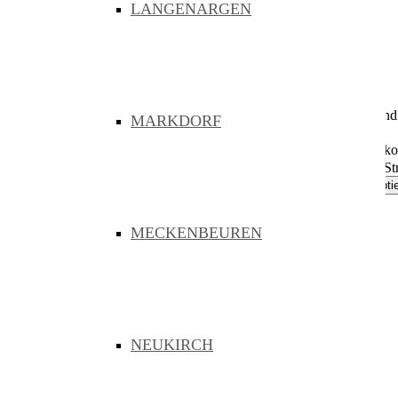
Barrierefreiheit
LANGENARGEN
Sitemap
Suche
Hilfen
Einstellungen gespeichert
Diese Website verwendet Cookies. Indem Sie die Website nutzen und w
MARKDORF
Erforderlich
Notwendige Cookies zulassen damit die Website kor
Komfort
Es werden notwendige Cookies, Google Maps, OpenSt
Datenschutz
Impressum
MECKENBEUREN
MENU
NEUKIRCH