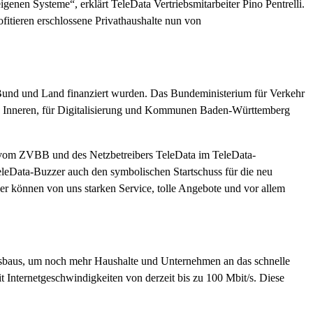
enen Systeme“, erklärt TeleData Vertriebsmitarbeiter Pino Pentrelli.
rofitieren erschlossene Privathaushalte nun von
 Bund und Land finanziert wurden. Das Bundeministerium für Verkehr
des Inneren, für Digitalisierung und Kommunen Baden-Württemberg
r vom ZVBB und des Netzbetreibers TeleData im TeleData-
leData-Buzzer auch den symbolischen Startschuss für die neu
ger können von uns starken Service, tolle Angebote und vor allem
 Ausbaus, um noch mehr Haushalte und Unternehmen an das schnelle
 Internetgeschwindigkeiten von derzeit bis zu 100 Mbit/s. Diese