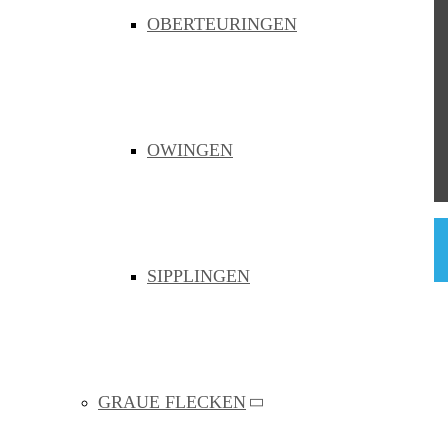
OBERTEURINGEN
Die Fördermittelgeber
der Bauvorhaben
OWINGEN
© ZvBB 2026
Impressum
Barriererfreiheit
Datenschutz
SIPPLINGEN
Über uns
Das Verbandsgebiet
Organisation
Satzung
Team
JOBS
GRAUE FLECKEN
Netzausbau
Weisse Flecken