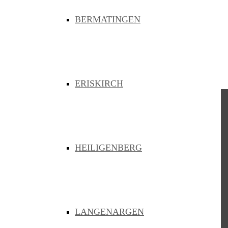
BERMATINGEN
Die Fördermittelgeber des Bauvorhabens
ERISKIRCH
ZVBB
Zweckverband
Breitband Bodenseekreis
HEILIGENBERG
Hermann-Metzger-Str. 5
88045 Friedrichshafen
07541 3986950
info@zvbb.de
LANGENARGEN
Links