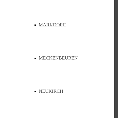
Kontaktformular
Newsarchiv
Satzung
Bedienungshilfen
MARKDORF
Sitemap
Suchen
Gemeinden
Bermatingen
MECKENBEUREN
Eriskirch
Heiligenberg
Langenargen
Markdorf
Meckenbeuren
Neukirch
NEUKIRCH
Oberteuringen
Owingen
Sipplingen
Bodenseekreis