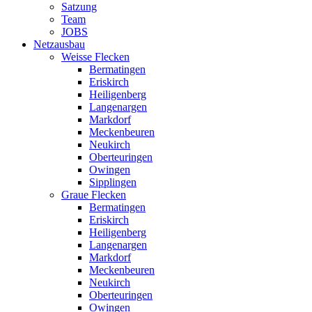
Satzung
Team
JOBS
Netzausbau
Weisse Flecken
Bermatingen
Eriskirch
Heiligenberg
Langenargen
Markdorf
Meckenbeuren
Neukirch
Oberteuringen
Owingen
Sipplingen
Graue Flecken
Bermatingen
Eriskirch
Heiligenberg
Langenargen
Markdorf
Meckenbeuren
Neukirch
Oberteuringen
Owingen