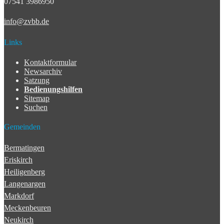
07541 3986950
info@zvbb.de
Links
Kontaktformular
Newsarchiv
Satzung
Bedienungshilfen
Sitemap
Suchen
Gemeinden
Bermatingen
Eriskirch
Heiligenberg
Langenargen
Markdorf
Meckenbeuren
Neukirch