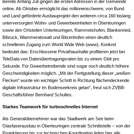
Bereits Anfang Juli gingen die ersten Adressen in der Gemeinde
online. Ab Oktober ermöglicht das millionenschwere, von Bund
und Land geförderte Ausbauprojekt den weiteren circa 160 bislang
unterversorgten Wohn- und Gewerbeeinheiten in Oberteuringen
sowie den Ortsteilen Unterteuringen, Rammetshofen, Blankenried,
Bibruck, Wammeratswatt und Bitzenhofen einen deutlich
schnelleren Zugang zum World Wide Web (www). Konkret
bedeutet das: Erschlossene Privathaushalte profitieren jetzt bei
TeleData von Datenübertragungsraten bis zu einem Gbit pro
Sekunde. Für Gewerbetreibende sind sogar noch deutlich höhere
Geschwindigkeiten möglich. „Mit der Fertigstellung dieser „weißen
Flecken“ wurde ein wichtiger Schritt in Richtung flächendeckende
digitale Infrastruktur im Bodenseekreis getan“, freut sich ZVBB-
Geschäftsführer Bernhard Schultes.
Starkes Teamwork für turboschnelles Internet
Als Generalübernehmer war das Stadtwerk am See beim
Glasfaserausbau in Oberteuringen zentrale Schnittstelle – von der
Projektierung bis zur technischen Koordination liefen hier alle